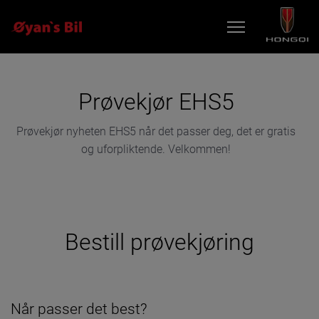
BILER
Prøvekjør EHS5
KAMPANJER
VERKSTED
Prøvekjør nyheten EHS5 når det passer deg, det er gratis
og uforpliktende. Velkommen!
TIPS OG RÅD
BRUKTBILER
FOR EIERE
KONTAKT
Bestill prøvekjøring
BESTILL VERKSTEDTIME
MIN BIL
Når passer det best?